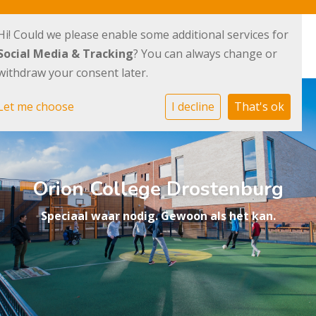
Hi! Could we please enable some additional services for
Social Media & Tracking
? You can always change or
withdraw your consent later.
Let me choose
I decline
That's ok
Orion College Drostenburg
Speciaal waar nodig. Gewoon als het kan.