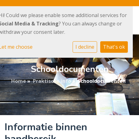
Hi! Could we please enable some additional services for
Social Media & Tracking
? You can always change or
withdraw your consent later.
Let me choose
I decline
That's ok
Schooldocumenten
Home
»
Praktische info
»
Schooldocumenten
Informatie binnen
handbereik