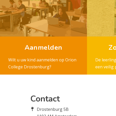
Aanmelden
Zo
Wilt u uw kind aanmelden op Orion
De leerlin
College Drostenburg?
een veilig
Contact
Drostenburg 5B