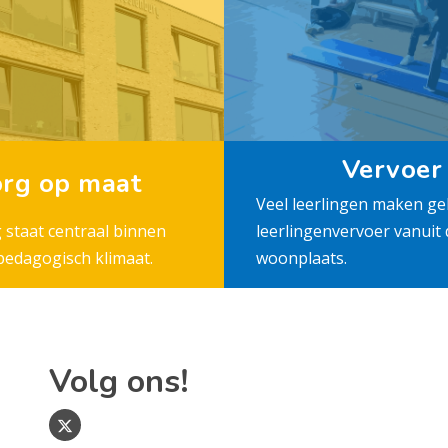
Vervoer
rg op maat
Veel leerlingen maken ge
g staat centraal binnen
leerlingenvervoer vanuit 
 pedagogisch klimaat.
woonplaats.
Volg ons!