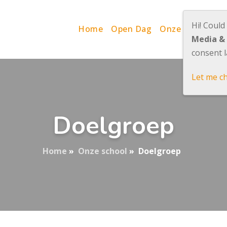
Hi! Could
Home
Open Dag
Onze school
P
Media &
consent l
Let me c
Doelgroep
Home
»
Onze school
»
Doelgroep