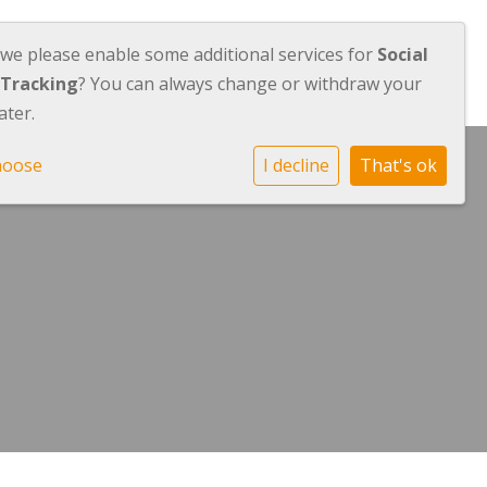
 we please enable some additional services for
Social
raktische info
Actueel
Contact
 Tracking
? You can always change or withdraw your
ater.
hoose
I decline
That's ok