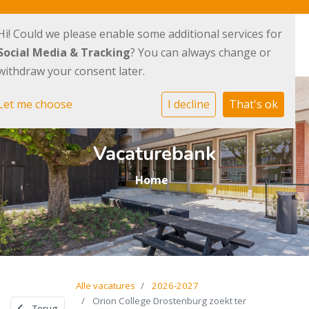
Hi! Could we please enable some additional services for
Social Media & Tracking
? You can always change or
withdraw your consent later.
Let me choose
I decline
That's ok
Vacaturebank
Home
Alle vacatures
2026-2027
Orion College Drostenburg zoekt ter
Terug